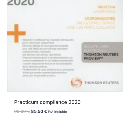
Practicum compliance 2020
El
El
90,00
€
85,50
€
IVA incluido
precio
precio
original
actual