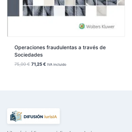
Operaciones fraudulentas a través de
Sociedades
El
El
75,00
€
71,25
€
IVA incluido
precio
precio
original
actual
era:
es:
75,00 €.
71,25 €.