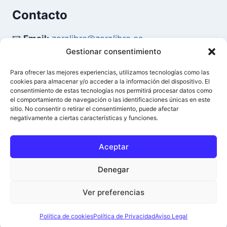
Contacto
📧
Email:
zaralibro@zaralibro.es
Gestionar consentimiento
📞
Teléfono:
902 87 52 58
Para ofrecer las mejores experiencias, utilizamos tecnologías como las
cookies para almacenar y/o acceder a la información del dispositivo. El
Mi Cuenta
consentimiento de estas tecnologías nos permitirá procesar datos como
el comportamiento de navegación o las identificaciones únicas en este
sitio. No consentir o retirar el consentimiento, puede afectar
👤
Acceder / Mi Cuenta
negativamente a ciertas características y funciones.
🛒
Ver Carrito
Aceptar
Denegar
© 2026 Difusión del Libro - Zaralibro - Todos los
0
Ver preferencias
derechos reservados.
Política de cookies
Política de Privacidad
Aviso Legal