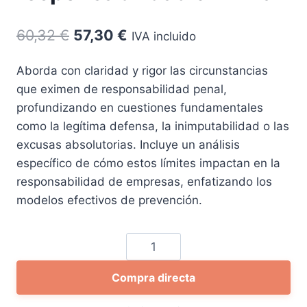
El
El
60,32
€
57,30
€
IVA incluido
precio
precio
Aborda con claridad y rigor las circunstancias
original
actual
que eximen de responsabilidad penal,
era:
es:
profundizando en cuestiones fundamentales
60,32 €.
57,30 €.
como la legítima defensa, la inimputabilidad o las
excusas absolutorias. Incluye un análisis
específico de cómo estos límites impactan en la
responsabilidad de empresas, enfatizando los
modelos efectivos de prevención.
La
inimputabilidad
Compra directa
penal
y