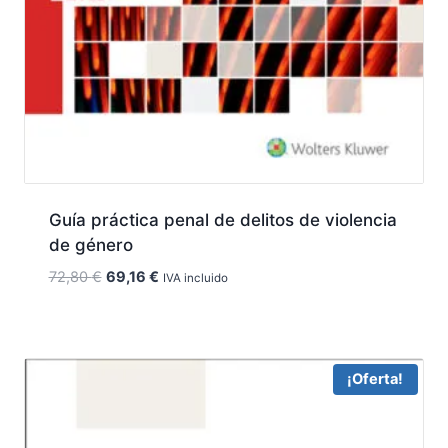
Guía práctica penal de delitos de violencia
de género
El
El
72,80
€
69,16
€
IVA incluido
precio
precio
original
actual
era:
es:
72,80 €.
69,16 €.
¡Oferta!