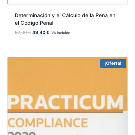
Determinación y el Cálculo de la Pena en
el Código Penal
El
El
52,00
€
49,40
€
IVA incluido
precio
precio
original
actual
era:
es:
52,00 €.
49,40 €.
¡Oferta!