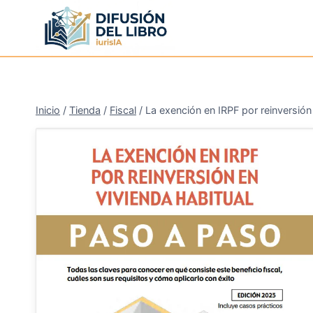
Saltar
al
contenido
Inicio
/
Tienda
/
Fiscal
/
La exención en IRPF por reinversión
¡Oferta!