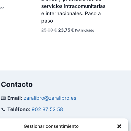
servicios intracomunitarias
ido
e internacionales. Paso a
paso
El
El
25,00
€
23,75
€
IVA incluido
€.
precio
precio
original
actual
era:
es:
25,00 €.
23,75 €.
Contacto
📧
Email:
zaralibro@zaralibro.es
📞
Teléfono:
902 87 52 58
Mi Cuenta
Gestionar consentimiento