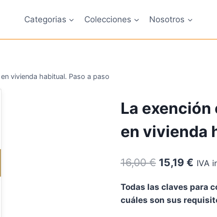
Categorias
Colecciones
Nosotros
 en vivienda habitual. Paso a paso
La exención 
en vivienda 
El
El
16,00
€
15,19
€
IVA i
precio
prec
Todas las claves para c
original
actu
cuáles son sus requisit
era:
es: