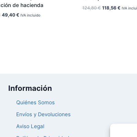
cción de hacienda
El
El
124,80
€
118,56
€
IVA inclu
precio
precio
El
El
€
49,40
€
IVA incluido
original
actual
precio
precio
era:
es:
original
actual
124,80 €.
118,56 
era:
es:
52,00 €.
49,40 €.
Información
Quiénes Somos
Envíos y Devoluciones
Aviso Legal