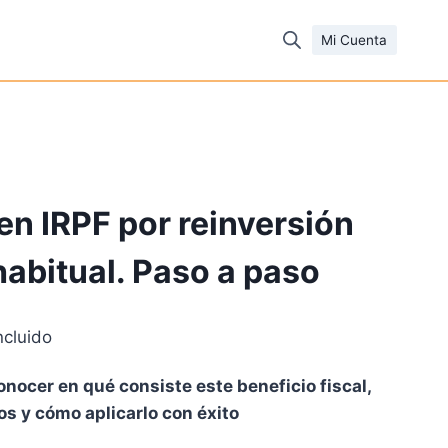
Mi Cuenta
en IRPF por reinversión
habitual. Paso a paso
ncluido
io
onocer en qué consiste este beneficio fiscal,
al
os y cómo aplicarlo con éxito