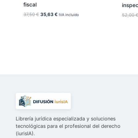
fiscal
inspe
El
El
37,50
€
35,63
€
52,00
IVA incluido
precio
precio
original
actual
era:
es:
37,50 €.
35,63 €.
Librería jurídica especializada y soluciones
tecnológicas para el profesional del derecho
(iurisIA).