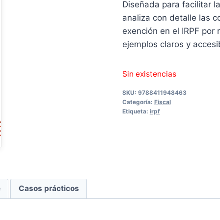
Diseñada para facilitar 
16,00 €.
15,19
analiza con detalle las c
exención en el IRPF por 
ejemplos claros y accesi
Sin existencias
SKU:
9788411948463
Categoría:
Fiscal
Etiqueta:
irpf
e
Casos prácticos