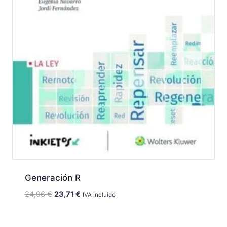
Generación R
El
El
24,96
€
23,71
€
IVA incluido
precio
precio
original
actual