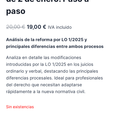
paso
El
El
20,00
€
19,00
€
IVA incluido
precio
precio
Análisis de la reforma por LO 1/2025 y
original
actual
principales diferencias entre ambos procesos
era:
es:
Analiza en detalle las modificaciones
20,00 €.
19,00 €.
introducidas por la LO 1/2025 en los juicios
ordinario y verbal, destacando las principales
diferencias procesales. Ideal para profesionales
del derecho que necesitan adaptarse
rápidamente a la nueva normativa civil.
Sin existencias