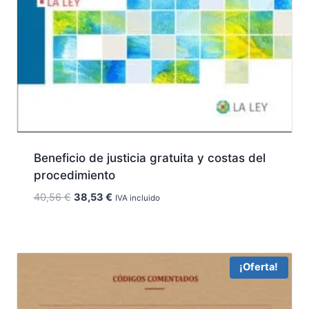
Beneficio de justicia gratuita y costas del
procedimiento
El
El
40,56
€
38,53
€
IVA incluido
precio
precio
original
actual
era:
es:
40,56 €.
38,53 €.
¡Oferta!