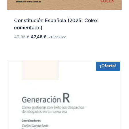
Constitución Española (2025, Colex
comentado)
El
El
49,95
€
47,46
€
IVA incluido
precio
precio
original
actual
era:
es:
49,95 €.
47,46 €.
¡Oferta!