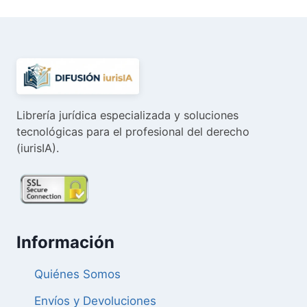
era:
es:
24,96 €.
23,71 €.
Librería jurídica especializada y soluciones
tecnológicas para el profesional del derecho
(iurisIA).
Información
Quiénes Somos
Envíos y Devoluciones