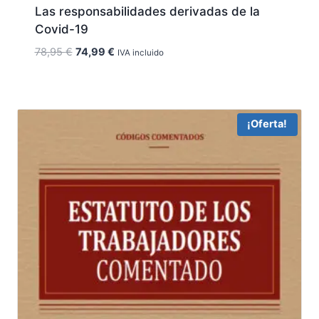
Las responsabilidades derivadas de la
Covid-19
El
El
78,95
€
74,99
€
IVA incluido
precio
precio
original
actual
era:
es:
78,95 €.
74,99 €.
¡Oferta!