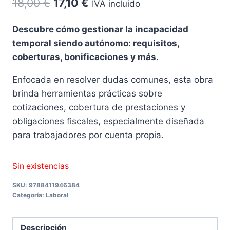
El
El
18,00
€
17,10
€
IVA incluido
precio
precio
Descubre cómo gestionar la incapacidad
original
actual
temporal siendo autónomo: requisitos,
era:
es:
coberturas, bonificaciones y más.
18,00 €.
17,10 €.
Enfocada en resolver dudas comunes, esta obra
brinda herramientas prácticas sobre
cotizaciones, cobertura de prestaciones y
obligaciones fiscales, especialmente diseñada
para trabajadores por cuenta propia.
Sin existencias
SKU:
9788411946384
Categoría:
Laboral
Descripción