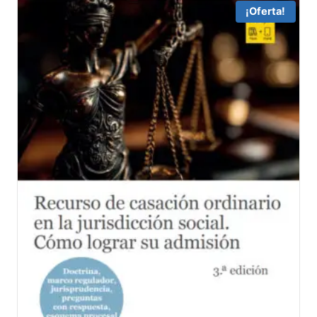
59,95 €.
56,95 €.
¡Oferta!