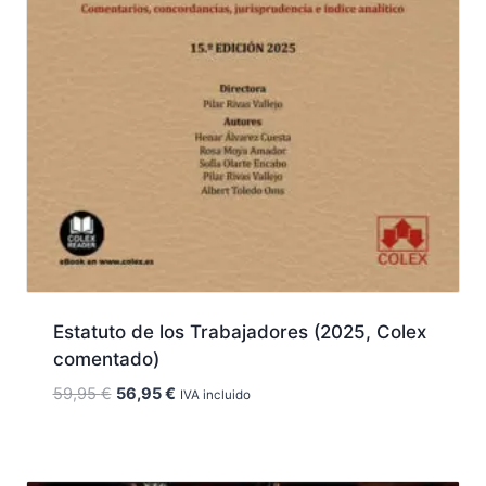
Estatuto de los Trabajadores (2025, Colex
comentado)
El
El
59,95
€
56,95
€
IVA incluido
precio
precio
original
actual
era:
es: