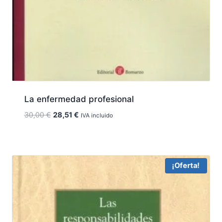
La enfermedad profesional
El
El
30,00
€
28,51
€
IVA incluido
precio
precio
original
actual
era:
es:
30,00 €.
28,51 €.
¡Oferta!