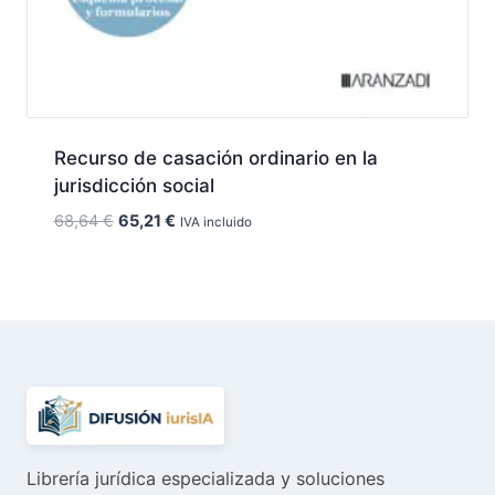
Recurso de casación ordinario en la
jurisdicción social
El
El
68,64
€
65,21
€
IVA incluido
precio
precio
original
actual
era:
es:
68,64 €.
65,21 €.
Librería jurídica especializada y soluciones