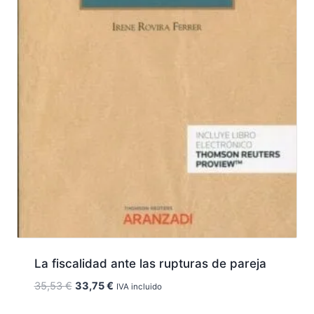
La fiscalidad ante las rupturas de pareja
El
El
35,53
€
33,75
€
IVA incluido
precio
precio