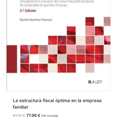
La estructura fiscal óptima en la empresa
familiar
El
El
81,12
€
77,06
€
IVA incluido