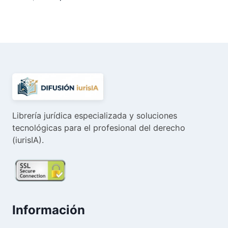
precio
precio
original
actual
era:
es:
81,12 €.
77,06 €.
Librería jurídica especializada y soluciones
tecnológicas para el profesional del derecho
(iurisIA).
Información