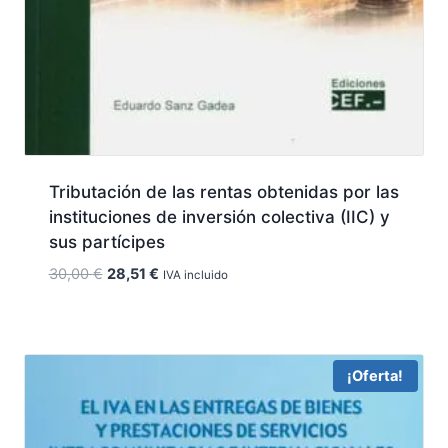
Tributación de las rentas obtenidas por las
instituciones de inversión colectiva (IIC) y
sus partícipes
El
El
30,00
€
28,51
€
IVA incluido
precio
precio
original
actual
era:
es:
30,00 €.
28,51 €.
¡Oferta!