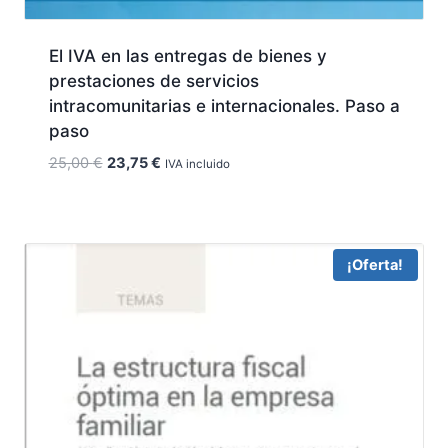
El IVA en las entregas de bienes y
prestaciones de servicios
intracomunitarias e internacionales. Paso a
paso
El
El
25,00
€
23,75
€
IVA incluido
precio
precio
original
actual
era:
es:
25,00 €.
23,75 €.
¡Oferta!