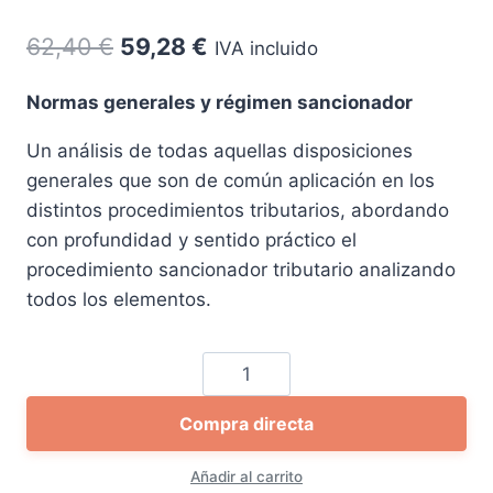
El
El
62,40
€
59,28
€
IVA incluido
precio
precio
Normas generales y régimen sancionador
original
actual
Un análisis de todas aquellas disposiciones
era:
es:
generales que son de común aplicación en los
62,40 €.
59,28 €.
distintos procedimientos tributarios, abordando
con profundidad y sentido práctico el
procedimiento sancionador tributario analizando
todos los elementos.
Guía
práctica
Compra directa
de
infracciones
Añadir al carrito
y