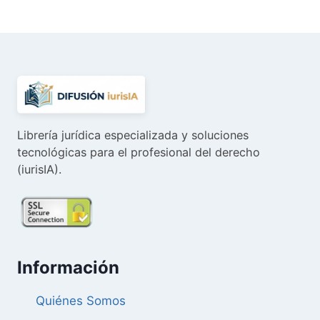
original
actual
era:
es:
52,00 €.
49,40 €.
Librería jurídica especializada y soluciones
tecnológicas para el profesional del derecho
(iurisIA).
Información
Quiénes Somos