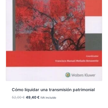
Cómo liquidar una transmisión patrimonial
El
El
52,00
€
49,40
€
IVA incluido
precio
precio