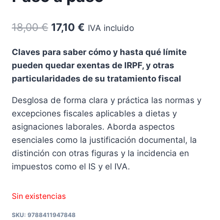
El
El
18,00
€
17,10
€
IVA incluido
precio
precio
Claves para saber cómo y hasta qué límite
original
actual
pueden quedar exentas de IRPF, y otras
era:
es:
particularidades de su tratamiento fiscal
18,00 €.
17,10 €.
Desglosa de forma clara y práctica las normas y
excepciones fiscales aplicables a dietas y
asignaciones laborales. Aborda aspectos
esenciales como la justificación documental, la
distinción con otras figuras y la incidencia en
impuestos como el IS y el IVA.
Sin existencias
SKU:
9788411947848