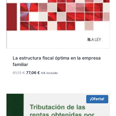
La estructura fiscal óptima en la empresa
familiar
El
El
81,12
€
77,06
€
IVA incluido
precio
precio
original
actual
era:
es:
81,12 €.
77,06 €.
¡Oferta!