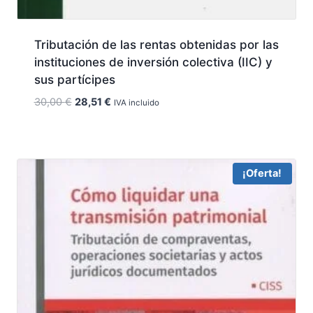
Tributación de las rentas obtenidas por las
instituciones de inversión colectiva (IIC) y
sus partícipes
El
El
30,00
€
28,51
€
IVA incluido
precio
precio
original
actual
era:
es:
30,00 €.
28,51 €.
¡Oferta!