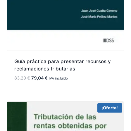
Guía práctica para presentar recursos y
reclamaciones tributarias
El
El
83,20
€
79,04
€
IVA incluido
precio
precio
original
actual
era:
es:
83,20 €.
79,04 €.
¡Oferta!