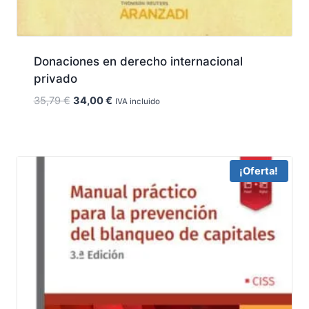
Donaciones en derecho internacional
privado
El
El
35,79
€
34,00
€
IVA incluido
precio
precio
original
actual
era:
es:
35,79 €.
34,00 €.
¡Oferta!