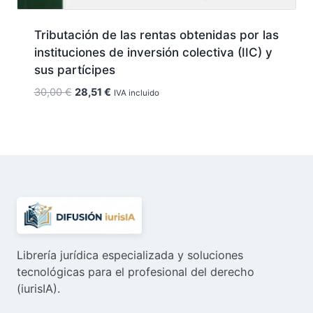
Tributación de las rentas obtenidas por las
instituciones de inversión colectiva (IIC) y
sus partícipes
El
El
30,00
€
28,51
€
IVA incluido
precio
precio
original
actual
era:
es:
30,00 €.
28,51 €.
Librería jurídica especializada y soluciones
tecnológicas para el profesional del derecho
(iurisIA).