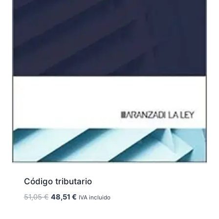
Código tributario
El
El
51,05
€
48,51
€
IVA incluido
precio
precio