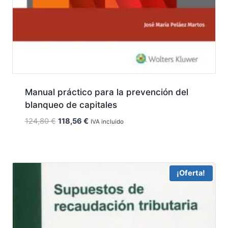
Manual práctico para la prevención del
blanqueo de capitales
El
El
124,80
€
118,56
€
IVA incluido
precio
precio
original
actual
era:
es:
124,80 €.
118,56 €.
¡Oferta!