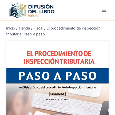
Saltar
al
contenido
Inicio
/
Tienda
/
Fiscal
/
El procedimiento de inspección
tributaria. Paso a paso
¡Oferta!