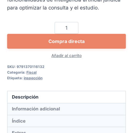
para optimizar la consulta y el estudio.
El
procedimiento
Compra directa
de
inspección
Añadir al carrito
tributaria.
Paso
SKU:
9791370116132
Categoría:
Fiscal
a
Etiqueta:
inspección
paso
cantidad
Descripción
Información adicional
Índice
Extras