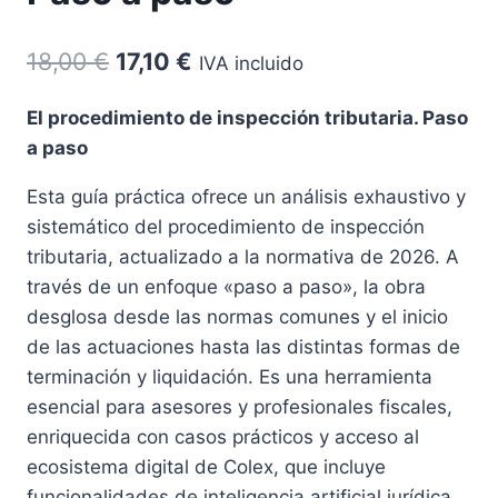
El
El
18,00
€
17,10
€
IVA incluido
precio
precio
El procedimiento de inspección tributaria. Paso
original
actual
a paso
era:
es:
Esta guía práctica ofrece un análisis exhaustivo y
18,00 €.
17,10 €.
sistemático del procedimiento de inspección
tributaria, actualizado a la normativa de 2026. A
través de un enfoque «paso a paso», la obra
desglosa desde las normas comunes y el inicio
de las actuaciones hasta las distintas formas de
terminación y liquidación. Es una herramienta
esencial para asesores y profesionales fiscales,
enriquecida con casos prácticos y acceso al
ecosistema digital de Colex, que incluye
funcionalidades de inteligencia artificial jurídica