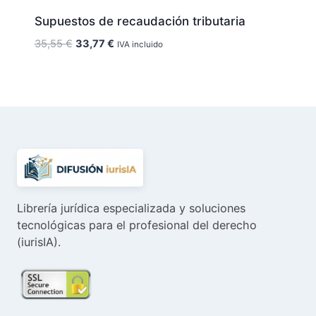
Supuestos de recaudación tributaria
El
El
35,55
€
33,77
€
IVA incluido
precio
precio
original
actual
era:
es:
35,55 €.
33,77 €.
Librería jurídica especializada y soluciones
tecnológicas para el profesional del derecho
(iurisIA).