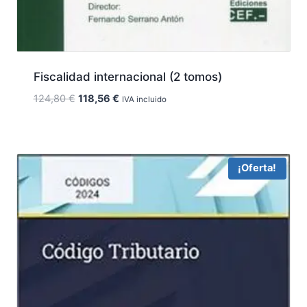
Fiscalidad internacional (2 tomos)
El
El
124,80
€
118,56
€
IVA incluido
precio
precio
original
actual
era:
es:
124,80 €.
118,56 €.
¡Oferta!