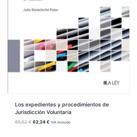
Los expedientes y procedimientos de
Jurisdicción Voluntaria
El
El
65,52
€
62,24
€
IVA incluido
precio
precio
original
actual