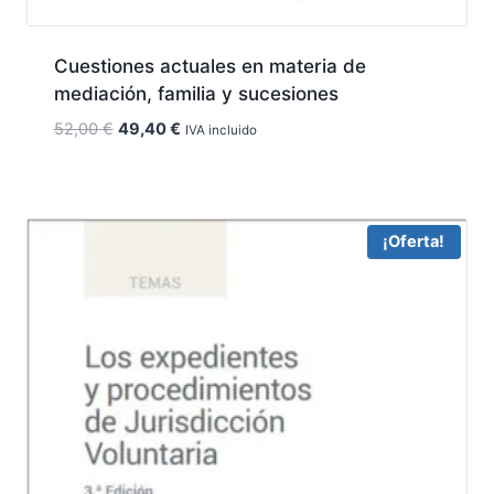
Cuestiones actuales en materia de
mediación, familia y sucesiones
El
El
52,00
€
49,40
€
IVA incluido
precio
precio
original
actual
era:
es:
52,00 €.
49,40 €.
¡Oferta!