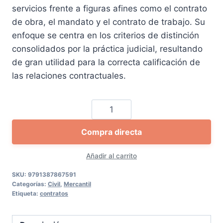
original
actual
servicios frente a figuras afines como el contrato
era:
es:
de obra, el mandato y el contrato de trabajo. Su
33,58 €.
31,91 €.
enfoque se centra en los criterios de distinción
consolidados por la práctica judicial, resultando
de gran utilidad para la correcta calificación de
las relaciones contractuales.
El
contrato
Compra directa
de
servicios
Añadir al carrito
cantidad
SKU:
9791387867591
Categorías:
Civil
,
Mercantil
Etiqueta:
contratos