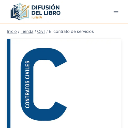
Saltar
al
contenido
Inicio
/
Tienda
/
Civil
/
El contrato de servicios
¡Oferta!