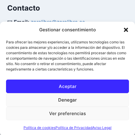
Contacto
📧
Email:
zaralibro@zaralibro.es
Gestionar consentimiento
📞
Teléfono:
902 87 52 58
Para ofrecer las mejores experiencias, utilizamos tecnologías como las
cookies para almacenar y/o acceder a la información del dispositivo. El
Mi Cuenta
consentimiento de estas tecnologías nos permitirá procesar datos como
el comportamiento de navegación o las identificaciones únicas en este
sitio. No consentir o retirar el consentimiento, puede afectar
👤
Acceder / Mi Cuenta
negativamente a ciertas características y funciones.
🛒
Ver Carrito
Aceptar
Denegar
© 2026 Difusión del Libro - Zaralibro - Todos los
0
Ver preferencias
derechos reservados.
Política de cookies
Política de Privacidad
Aviso Legal