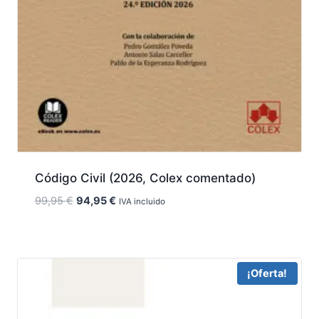
Código Civil (2026, Colex comentado)
El
El
99,95
€
94,95
€
IVA incluido
precio
precio
original
actual
era:
es:
99,95 €.
94,95 €.
¡Oferta!