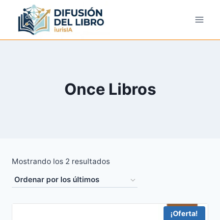
Saltar
al
contenido
Once Libros
Ordenado
Mostrando los 2 resultados
por
los
últimos
¡Oferta!