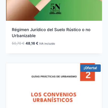
Régimen Jurídico del Suelo Rústico o no
Urbanizable
El
El
50,70
€
48,16
€
IVA incluido
precio
precio
original
actual
era:
es:
50,70 €.
48,16 €.
¡Oferta!