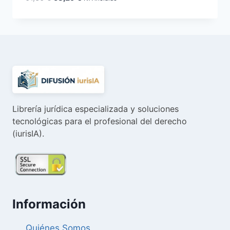
precio
precio
original
actual
era:
es:
61,36 €.
58,29 €.
Librería jurídica especializada y soluciones
tecnológicas para el profesional del derecho
(iurisIA).
Información
Quiénes Somos