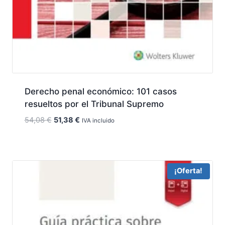
Derecho penal económico: 101 casos
resueltos por el Tribunal Supremo
El
El
54,08
€
51,38
€
IVA incluido
precio
precio
original
actual
era:
es:
54,08 €.
51,38 €.
¡Oferta!