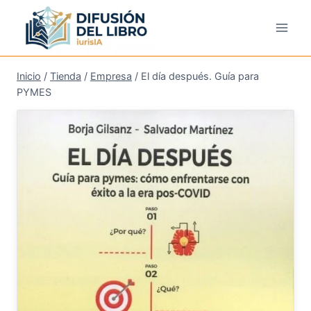
Saltar
al
contenido
Inicio
/
Tienda
/
Empresa
/
El día después. Guía para
PYMES
¡Oferta!