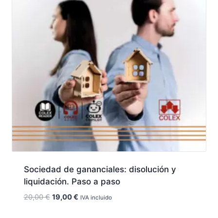
Sociedad de gananciales: disolución y
liquidación. Paso a paso
El
El
20,00
€
19,00
€
IVA incluido
precio
precio