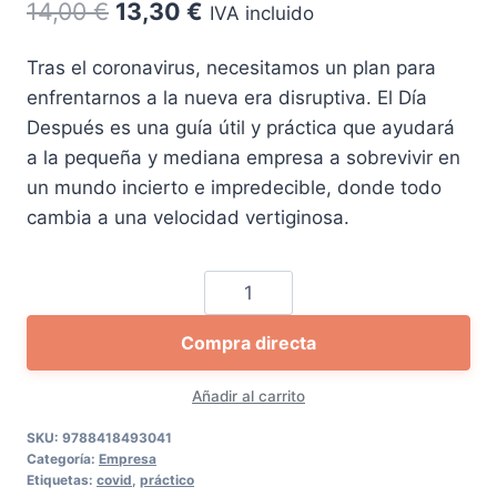
El
El
14,00
€
13,30
€
IVA incluido
precio
precio
Tras el coronavirus, necesitamos un plan para
original
actual
enfrentarnos a la nueva era disruptiva. El Día
era:
es:
Después es una guía útil y práctica que ayudará
14,00 €.
13,30 €.
a la pequeña y mediana empresa a sobrevivir en
un mundo incierto e impredecible, donde todo
cambia a una velocidad vertiginosa.
El
día
Compra directa
después.
Guía
Añadir al carrito
para
PYMES
SKU:
9788418493041
Categoría:
Empresa
cantidad
Etiquetas:
covid
,
práctico