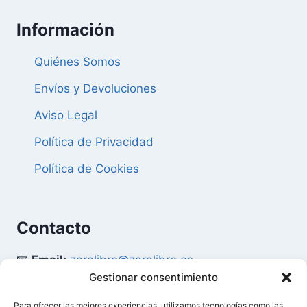
Información
Quiénes Somos
Envíos y Devoluciones
Aviso Legal
Política de Privacidad
Política de Cookies
Contacto
📧
Email:
zaralibro@zaralibro.es
Gestionar consentimiento
📞
Teléfono:
902 87 52 58
Para ofrecer las mejores experiencias, utilizamos tecnologías como las