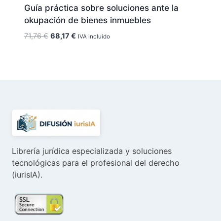
Guía práctica sobre soluciones ante la
okupación de bienes inmuebles
El
El
71,76
€
68,17
€
IVA incluido
precio
precio
original
actual
era:
es:
71,76 €.
68,17 €.
Librería jurídica especializada y soluciones
tecnológicas para el profesional del derecho
(iurisIA).