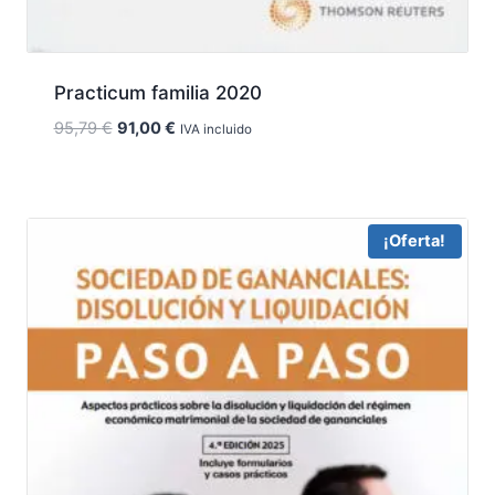
Practicum familia 2020
El
El
95,79
€
91,00
€
IVA incluido
precio
precio
original
actual
era:
es:
95,79 €.
91,00 €.
¡Oferta!