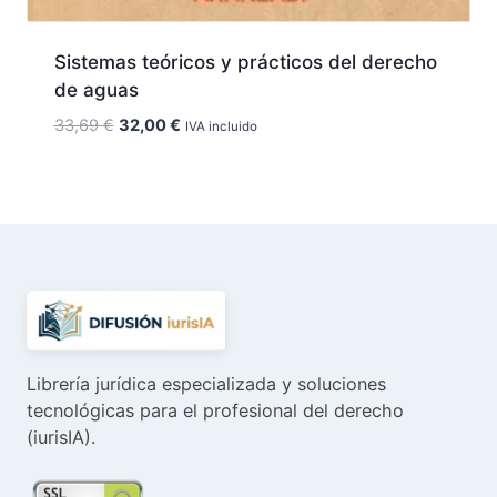
Sistemas teóricos y prácticos del derecho
de aguas
El
El
33,69
€
32,00
€
IVA incluido
precio
precio
original
actual
era:
es:
33,69 €.
32,00 €.
Librería jurídica especializada y soluciones
tecnológicas para el profesional del derecho
(iurisIA).