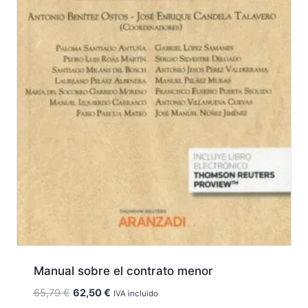
Manual sobre el contrato menor
El
El
65,79
€
62,50
€
IVA incluido