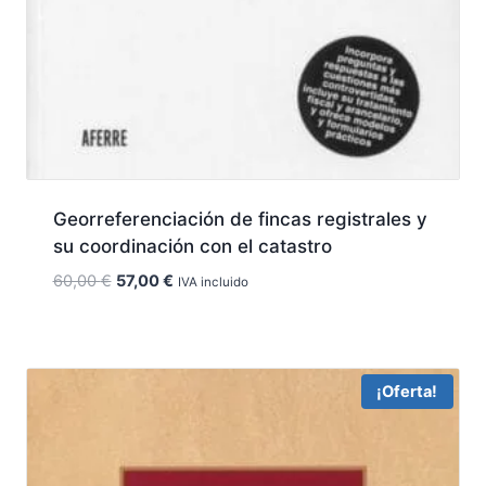
Georreferenciación de fincas registrales y
su coordinación con el catastro
El
El
60,00
€
57,00
€
IVA incluido
precio
precio
original
actual
era:
es:
60,00 €.
57,00 €.
¡Oferta!