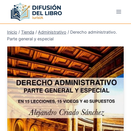
Saltar
al
contenido
Inicio
/
Tienda
/
Administrativo
/
Derecho administrativo.
Parte general y especial
¡Oferta!