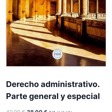
Derecho administrativo.
Parte general y especial
El
El
40,00
€
38,00
€