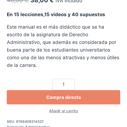
IVA incluido
precio
precio
En 15 lecciones,15 videos y 40 supuestos
original
actual
Este manual es el más didáctico que se ha
era:
es:
escrito de la asignatura de Derecho
40,00 €.
38,00 €.
Administrativo, que además es considerada por
buena parte de los estudiantes universitarios
como una de las menos atractivas y menos útiles
de la carrera.
Derecho
administrativo.
Compra directa
Parte
general
Añadir al carrito
y
especial
SKU:
9788409214327
Categoría:
Administrativo