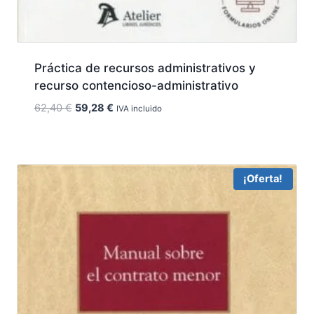
Práctica de recursos administrativos y
recurso contencioso-administrativo
El
El
62,40
€
59,28
€
IVA incluido
precio
precio
original
actual
era:
es:
62,40 €.
59,28 €.
¡Oferta!