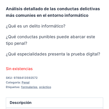
precio
precio
Análisis detallado de las conductas delictivas
original
actual
más comunies en el entorno informático
era:
es:
¿Qué es un delito informático?
19,00 €.
18,05 €.
¿Qué conductas punibles puede abarcar este
tipo penal?
¿Qué especialidades presenta la prueba digital?
Sin existencias
SKU:
9788413592572
Categoría:
Penal
Etiquetas:
formularios
,
práctico
Descripción