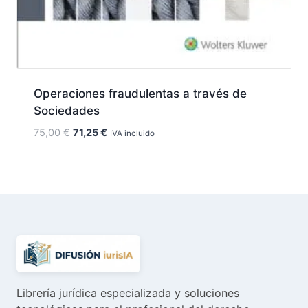
Operaciones fraudulentas a través de
Sociedades
El
El
75,00
€
71,25
€
IVA incluido
precio
precio
original
actual
era:
es:
75,00 €.
71,25 €.
Librería jurídica especializada y soluciones