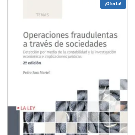
35,00 €.
33,25 €.
¡Oferta!