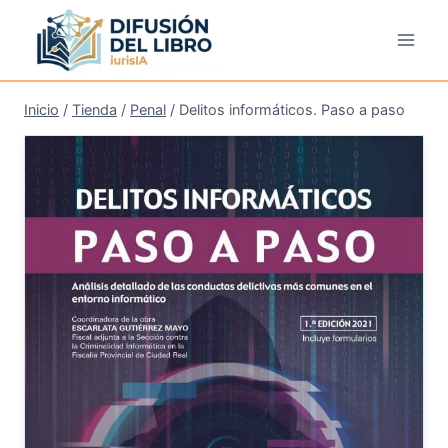
Saltar
al
contenido
Inicio
/
Tienda
/
Penal
/
Delitos informáticos. Paso a paso
¡Oferta!