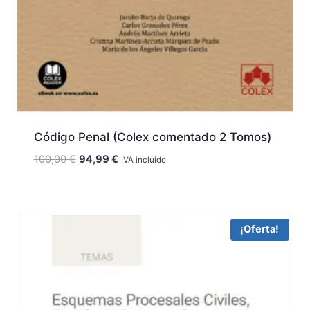
Código Penal (Colex comentado 2 Tomos)
El
El
100,00
€
94,99
€
IVA incluido
precio
precio
original
actual
era:
es:
100,00 €.
94,99 €.
¡Oferta!