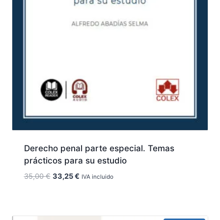
Derecho penal parte especial. Temas
prácticos para su estudio
El
El
35,00
€
33,25
€
IVA incluido
precio
precio
original
actual
era:
es: