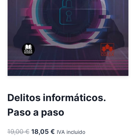
Delitos informáticos.
Paso a paso
El
El
19,00
€
18,05
€
IVA incluido