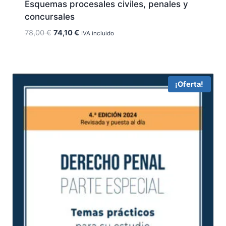
Esquemas procesales civiles, penales y
concursales
El
El
78,00
€
74,10
€
IVA incluido
precio
precio
original
actual
era:
es:
78,00 €.
74,10 €.
¡Oferta!