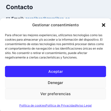
Contacto
📧
Email:
zaralibro@zaralibro.es
Gestionar consentimiento
📞
Teléfono:
902 87 52 58
Para ofrecer las mejores experiencias, utilizamos tecnologías como las
cookies para almacenar y/o acceder a la información del dispositivo. El
Mi Cuenta
consentimiento de estas tecnologías nos permitirá procesar datos como
el comportamiento de navegación o las identificaciones únicas en este
sitio. No consentir o retirar el consentimiento, puede afectar
👤
Acceder / Mi Cuenta
negativamente a ciertas características y funciones.
🛒
Ver Carrito
Aceptar
Denegar
© 2026 Difusión del Libro - Zaralibro - Todos los
0
Ver preferencias
derechos reservados.
Política de cookies
Política de Privacidad
Aviso Legal