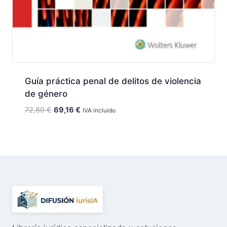
Guía práctica penal de delitos de violencia
de género
El
El
72,80
€
69,16
€
IVA incluido
precio
precio
original
actual
era:
es:
72,80 €.
69,16 €.