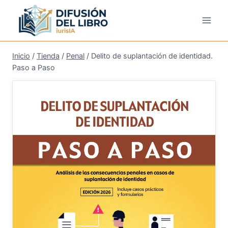
Saltar
al
contenido
Inicio
/
Tienda
/
Penal
/
Delito de suplantación de identidad.
Paso a Paso
¡Oferta!