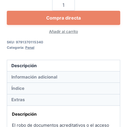
Delito
de
Compra directa
suplantación
de
Añadir al carrito
identidad.
Paso
SKU:
9791370115340
Categoría:
Penal
a
Paso
cantidad
Descripción
Información adicional
Índice
Extras
Descripción
El robo de documentos acreditativos o el acceso