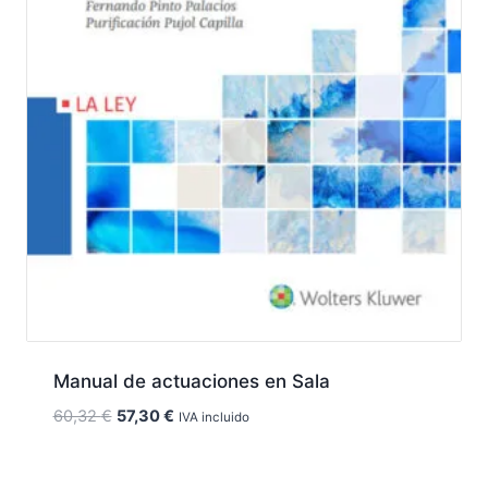
Manual de actuaciones en Sala
El
El
60,32
€
57,30
€
IVA incluido
precio
precio
original
actual