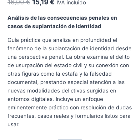
El
El
16,00
€
15,19
€
IVA incluido
precio
precio
Análisis de las consecuencias penales en
original
actual
casos de suplantación de identidad
era:
es:
Guía práctica que analiza en profundidad el
16,00 €.
15,19 €.
fenómeno de la suplantación de identidad desde
una perspectiva penal. La obra examina el delito
de usurpación del estado civil y su conexión con
otras figuras como la estafa y la falsedad
documental, prestando especial atención a las
nuevas modalidades delictivas surgidas en
entornos digitales. Incluye un enfoque
eminentemente práctico con resolución de dudas
frecuentes, casos reales y formularios listos para
usar.