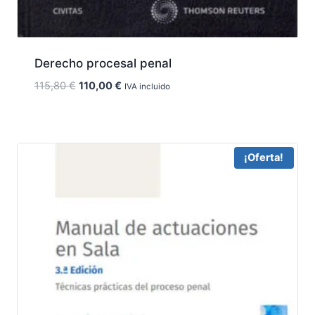
Derecho procesal penal
El
El
115,80
€
110,00
€
IVA incluido
precio
precio
original
actual
era:
es:
115,80 €.
110,00 €.
¡Oferta!