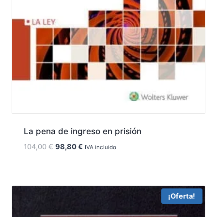
La pena de ingreso en prisión
El
El
104,00
€
98,80
€
IVA incluido
precio
precio
original
actual
era:
es:
104,00 €.
98,80 €.
¡Oferta!