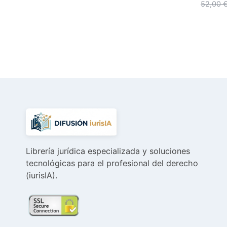
precio
precio
52,00
original
actual
era:
es:
62,40 €.
59,28 €.
Librería jurídica especializada y soluciones
tecnológicas para el profesional del derecho
(iurisIA).