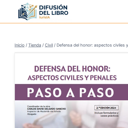
Saltar
al
contenido
Inicio
/
Tienda
/
Civil
/
Defensa del honor: aspectos civiles 
¡Oferta!