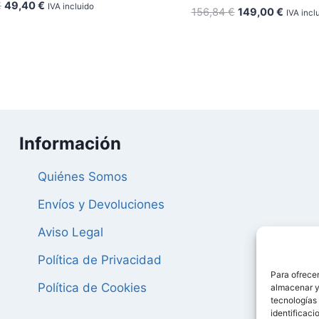
El
El
€
49,40
€
IVA incluido
El
El
156,84
€
149,00
€
IVA incl
precio
precio
precio
precio
original
actual
original
actual
era:
es:
era:
es:
52,00 €.
49,40 €.
156,84 €.
149,00 
Información
Quiénes Somos
Envíos y Devoluciones
Aviso Legal
Política de Privacidad
Para ofrecer
Política de Cookies
almacenar y/
tecnologías
identificaci