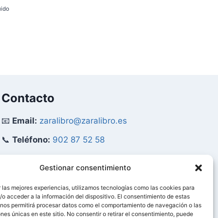
precio
precio
uido
original
actual
era:
es:
99,95 €.
94,95 €.
€.
Contacto
📧
Email:
zaralibro@zaralibro.es
📞
Teléfono:
902 87 52 58
Mi Cuenta
Gestionar consentimiento
 las mejores experiencias, utilizamos tecnologías como las cookies para
👤
Acceder / Mi Cuenta
o acceder a la información del dispositivo. El consentimiento de estas
 nos permitirá procesar datos como el comportamiento de navegación o las
🛒
Ver Carrito
ones únicas en este sitio. No consentir o retirar el consentimiento, puede