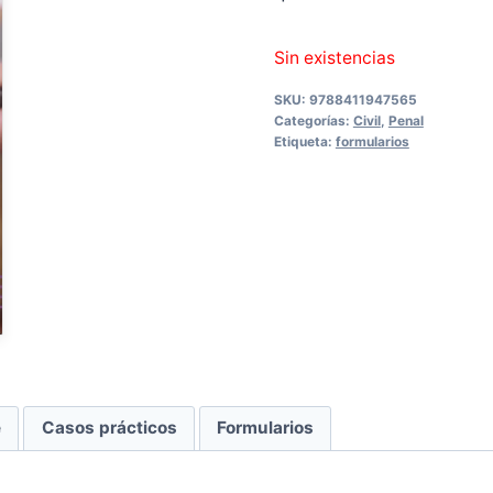
19,00 €.
18,0
Sin existencias
SKU:
9788411947565
Categorías:
Civil
,
Penal
Etiqueta:
formularios
e
Casos prácticos
Formularios