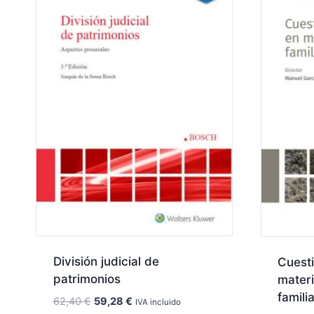
División judicial de
Cuesti
patrimonios
materi
famili
El
El
62,40
€
59,28
€
IVA incluido