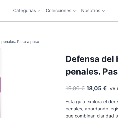
Categorias
Colecciones
Nosotros
y penales. Paso a paso
Defensa del 
penales. Pas
El
El
19,00
€
18,05
€
IVA 
precio
prec
Esta guía explora el der
original
actu
penales, abordando legis
era:
es:
que combinan claridad té