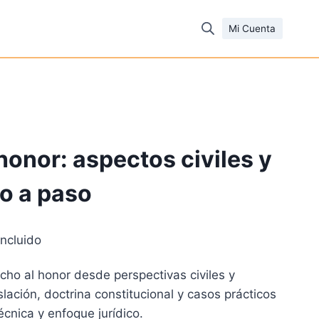
Mi Cuenta
honor: aspectos civiles y
o a paso
incluido
io
echo al honor desde perspectivas civiles y
al
lación, doctrina constitucional y casos prácticos
cnica y enfoque jurídico.