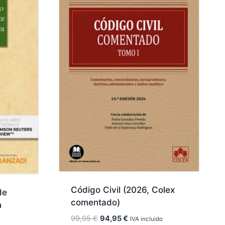
Código Civil (2026, Colex
de
comentado)
n
El
El
99,95
€
94,95
€
IVA incluido