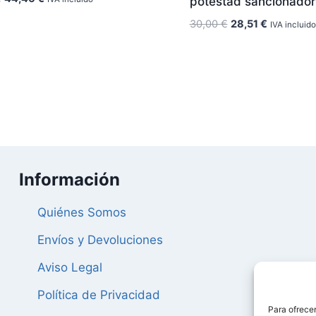
potestad sancionado
precio
precio
El
El
30,00
€
28,51
€
IVA incluido
original
actual
precio
precio
era:
es:
original
actual
46,80 €.
44,46 €.
era:
es:
30,00 €.
28,51 €.
Información
Quiénes Somos
Envíos y Devoluciones
Aviso Legal
Política de Privacidad
Para ofrecer