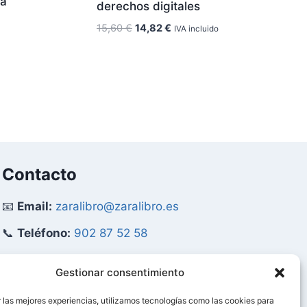
ra
derechos digitales
El
El
15,60
€
14,82
€
IVA incluido
precio
precio
original
actual
era:
es:
15,60 €.
14,82 €.
Contacto
📧
Email:
zaralibro@zaralibro.es
📞
Teléfono:
902 87 52 58
Mi Cuenta
Gestionar consentimiento
 las mejores experiencias, utilizamos tecnologías como las cookies para