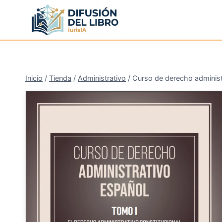
Saltar
al
contenido
Inicio
/
Tienda
/
Administrativo
/
Curso de derecho administ
¡Oferta!