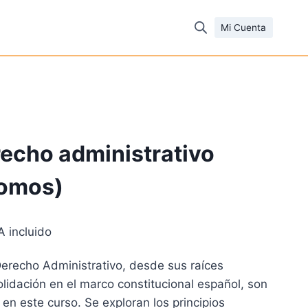
Mi Cuenta
echo administrativo
Tomos)
A incluido
ecio
Derecho Administrativo, desde sus raíces
tual
olidación en el marco constitucional español, son
:
 en este curso. Se exploran los principios