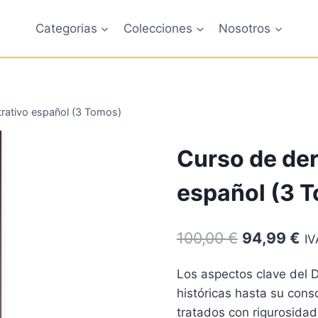
Categorias
Colecciones
Nosotros
rativo español (3 Tomos)
Curso de der
español (3 
El
El
100,00
€
94,99
€
IV
precio
pr
Los aspectos clave del 
original
ac
históricas hasta su cons
era:
es
tratados con rigurosidad