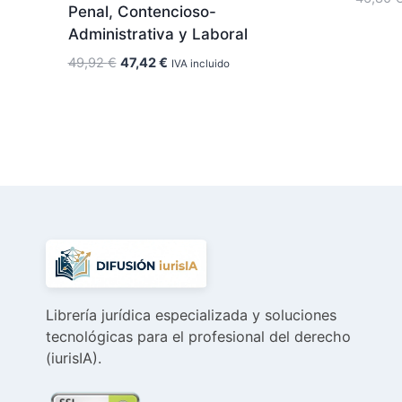
Penal, Contencioso-
Administrativa y Laboral
El
El
49,92
€
47,42
€
IVA incluido
precio
precio
original
actual
era:
es:
49,92 €.
47,42 €.
Librería jurídica especializada y soluciones
tecnológicas para el profesional del derecho
(iurisIA).