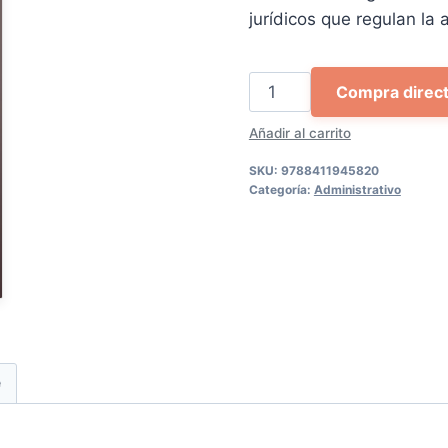
100,00 €.
94
jurídicos que regulan la 
Curso
Compra direc
de
Añadir al carrito
derecho
administrativo
SKU:
9788411945820
español
Categoría:
Administrativo
(3
Tomos)
cantidad
e