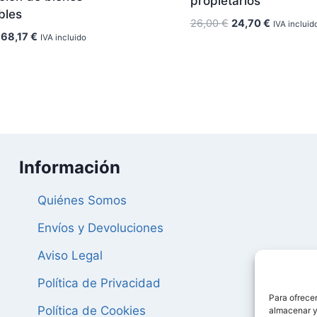
propietarios
bles
El
El
26,00
€
24,70
€
IVA incluid
El
El
68,17
€
IVA incluido
precio
precio
precio
precio
original
actual
original
actual
era:
es:
era:
es:
26,00 €.
24,70 €.
71,76 €.
68,17 €.
Información
Quiénes Somos
Envíos y Devoluciones
Aviso Legal
Política de Privacidad
Para ofrecer
Política de Cookies
almacenar y/