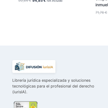
El
El
99,84
€
94,85
€
IVA incluido
inmue
precio
precio
original
actual
71,76
€
era:
es:
99,84 €.
94,85 €.
Librería jurídica especializada y soluciones
tecnológicas para el profesional del derecho
(iurisIA).