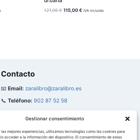
urbana
El
El
121,06
€
115,00
€
IVA incluido
o
precio
precio
original
actual
era:
es:
121,06 €.
115,00 €.
Contacto
📧
Email:
zaralibro@zaralibro.es
📞
Teléfono:
902 87 52 58
Mi Cuenta
Gestionar consentimiento
 las mejores experiencias, utilizamos tecnologías como las cookies para
👤
Acceder / Mi Cuenta
o acceder a la información del dispositivo. El consentimiento de estas