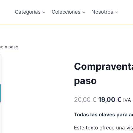
Categorias
Colecciones
Nosotros
so a paso
Compraventa 
paso
El
El
20,00
€
19,00
€
IVA 
precio
pre
Todas las claves para a
original
act
Este texto ofrece una vi
era:
es: