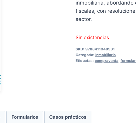
inmobiliaria, abordando 
20,00 €.
19,0
fiscales, con resolucione
sector.
Sin existencias
SKU:
9788411948531
Categoría:
Inmobiliario
Etiquetas:
compraventa
,
formular
e
Formularios
Casos prácticos