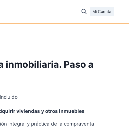
Mi Cuenta
inmobiliaria. Paso a
incluido
cio
dquirir viviendas y otros inmuebles
ual
sión integral y práctica de la compraventa