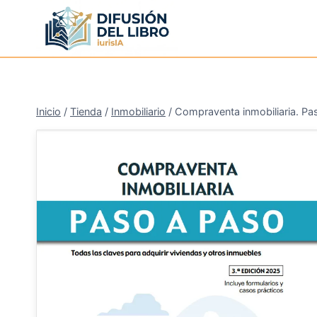
Saltar
al
contenido
Inicio
/
Tienda
/
Inmobiliario
/
Compraventa inmobiliaria. Pa
¡Oferta!