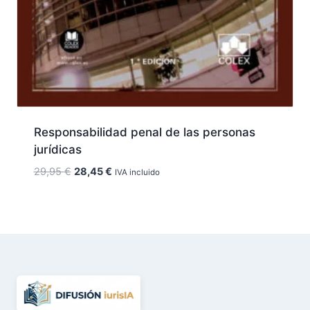
Responsabilidad penal de las personas
jurídicas
El
El
29,95
€
28,45
€
IVA incluido
precio
precio
original
actual
era:
es:
29,95 €.
28,45 €.