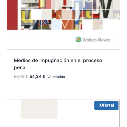
Medios de impugnación en el proceso
penal
El
El
57,20
€
54,34
€
IVA incluido
precio
precio
original
actual
era:
es:
57,20 €.
54,34 €.
¡Oferta!