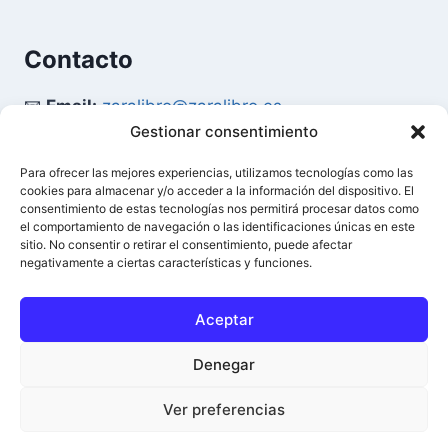
Contacto
📧
Email:
zaralibro@zaralibro.es
Gestionar consentimiento
📞
Teléfono:
902 87 52 58
Para ofrecer las mejores experiencias, utilizamos tecnologías como las
cookies para almacenar y/o acceder a la información del dispositivo. El
Mi Cuenta
consentimiento de estas tecnologías nos permitirá procesar datos como
el comportamiento de navegación o las identificaciones únicas en este
sitio. No consentir o retirar el consentimiento, puede afectar
👤
Acceder / Mi Cuenta
negativamente a ciertas características y funciones.
🛒
Ver Carrito
Aceptar
Denegar
© 2026 Difusión del Libro - Zaralibro - Todos los
0
Ver preferencias
derechos reservados.