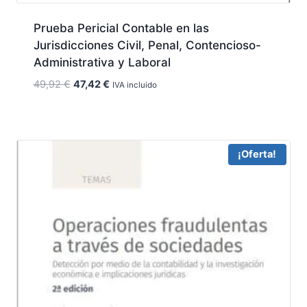
Prueba Pericial Contable en las
Jurisdicciones Civil, Penal, Contencioso-
Administrativa y Laboral
El
El
49,92
€
47,42
€
IVA incluido
precio
precio
original
actual
era:
es:
49,92 €.
47,42 €.
¡Oferta!