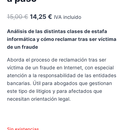
El
El
15,00
€
14,25
€
IVA incluido
precio
precio
Análisis de las distintas clases de estafa
original
actual
informática y cómo reclamar tras ser víctima
era:
es:
de un fraude
15,00 €.
14,25 €.
Aborda el proceso de reclamación tras ser
víctima de un fraude en Internet, con especial
atención a la responsabilidad de las entidades
bancarias. Útil para abogados que gestionan
este tipo de litigios y para afectados que
necesitan orientación legal.
Sin existencias