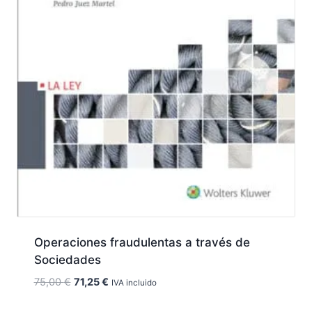
Operaciones fraudulentas a través de
Sociedades
El
El
75,00
€
71,25
€
IVA incluido
precio
precio