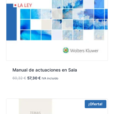
Manual de actuaciones en Sala
El
El
60,32
€
57,30
€
IVA incluido
precio
precio
original
actual
era:
es:
60,32 €.
57,30 €.
¡Oferta!