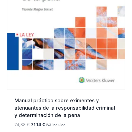
Manual práctico sobre eximentes y
atenuantes de la responsabilidad criminal
y determinación de la pena
El
El
74,88
€
71,14
€
IVA incluido
precio
precio