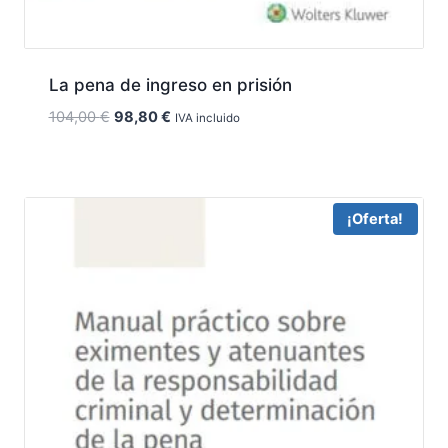
La pena de ingreso en prisión
El
El
104,00
€
98,80
€
IVA incluido
precio
precio
original
actual
era:
es:
104,00 €.
98,80 €.
¡Oferta!