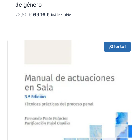
de género
El
El
72,80
€
69,16
€
IVA incluido
precio
precio
original
actual
era:
es:
72,80 €.
69,16 €.
¡Oferta!