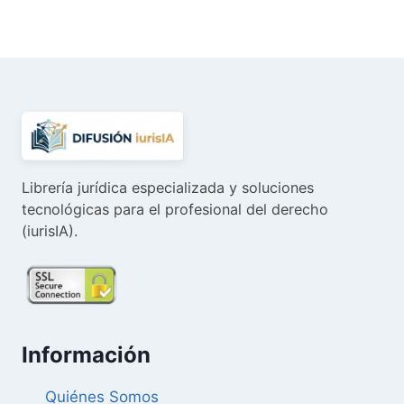
original
actual
era:
es:
74,88 €.
71,14 €.
Librería jurídica especializada y soluciones
tecnológicas para el profesional del derecho
(iurisIA).
Información
Quiénes Somos