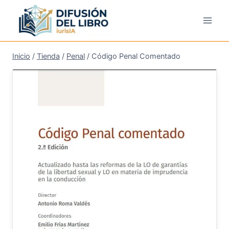
Saltar
al
contenido
Inicio
/
Tienda
/
Penal
/
Código Penal Comentado
¡Oferta!