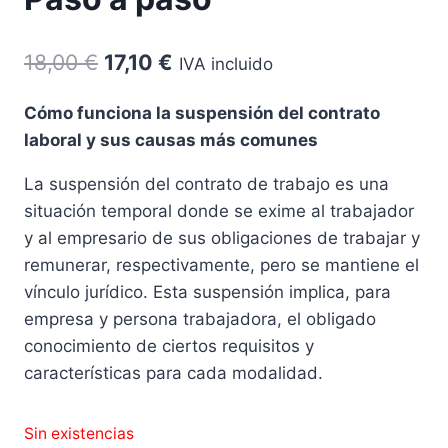
El
El
18,00
€
17,10
€
IVA incluido
precio
precio
Cómo funciona la suspensión del contrato
original
actual
laboral y sus causas más comunes
era:
es:
La suspensión del contrato de trabajo es una
18,00 €.
17,10 €.
situación temporal donde se exime al trabajador
y al empresario de sus obligaciones de trabajar y
remunerar, respectivamente, pero se mantiene el
vínculo jurídico. Esta suspensión implica, para
empresa y persona trabajadora, el obligado
conocimiento de ciertos requisitos y
características para cada modalidad.
Sin existencias