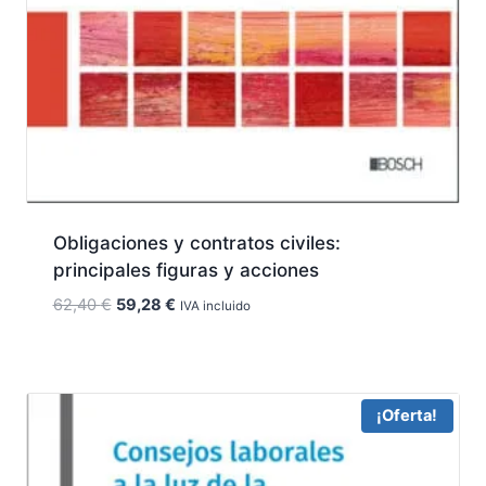
Obligaciones y contratos civiles:
principales figuras y acciones
El
El
62,40
€
59,28
€
IVA incluido
precio
precio
original
actual
era:
es:
62,40 €.
59,28 €.
¡Oferta!