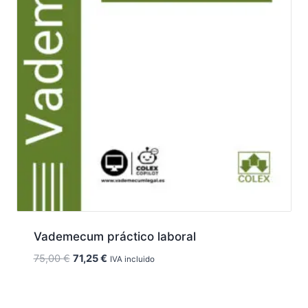
Vademecum práctico laboral
El
El
75,00
€
71,25
€
IVA incluido
precio
precio
original
actual
era:
es: