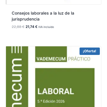
Consejos laborales a la luz de la
jurisprudencia
El
El
22,88
€
21,74
€
IVA incluido
precio
precio
original
actual
era:
es:
22,88 €.
21,74 €.
¡Oferta!