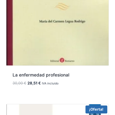
La enfermedad profesional
El
El
30,00
€
28,51
€
IVA incluido
precio
precio
original
actual
era:
es:
30,00 €.
28,51 €.
¡Oferta!