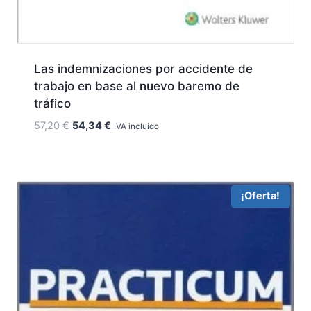
Las indemnizaciones por accidente de
trabajo en base al nuevo baremo de
tráfico
El
El
57,20
€
54,34
€
IVA incluido
precio
precio
original
actual
era:
es:
57,20 €.
54,34 €.
¡Oferta!