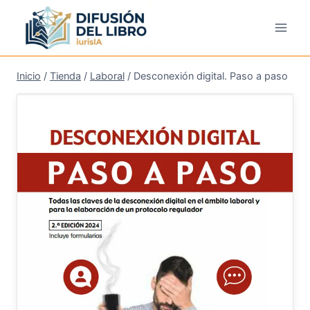
Saltar
al
contenido
Inicio
/
Tienda
/
Laboral
/
Desconexión digital. Paso a paso
¡Oferta!