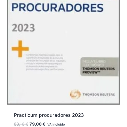
Practicum procuradores 2023
El
El
83,16
€
79,00
€
IVA incluido