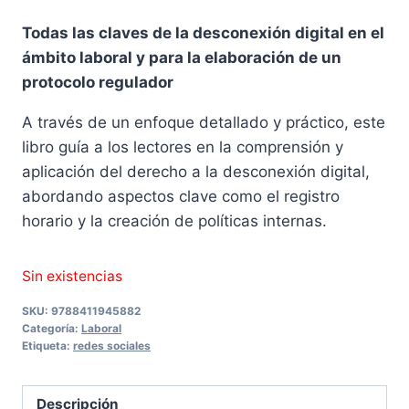
precio
precio
Todas las claves de la desconexión digital en el
original
actual
ámbito laboral y para la elaboración de un
era:
es:
protocolo regulador
18,00 €.
17,10 €.
A través de un enfoque detallado y práctico, este
libro guía a los lectores en la comprensión y
aplicación del derecho a la desconexión digital,
abordando aspectos clave como el registro
horario y la creación de políticas internas.
Sin existencias
SKU:
9788411945882
Categoría:
Laboral
Etiqueta:
redes sociales
Descripción