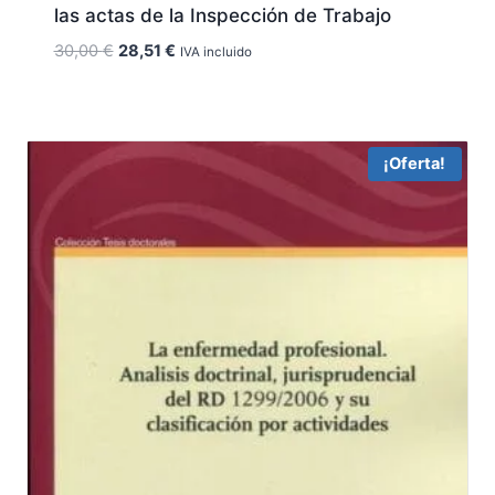
las actas de la Inspección de Trabajo
El
El
30,00
€
28,51
€
IVA incluido
precio
precio
original
actual
era:
es:
30,00 €.
28,51 €.
¡Oferta!