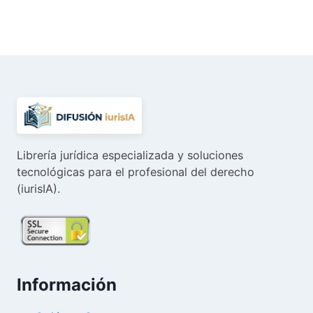
precio
precio
original
actual
era:
es:
83,16 €.
79,00 €.
Librería jurídica especializada y soluciones
tecnológicas para el profesional del derecho
(iurisIA).
Información