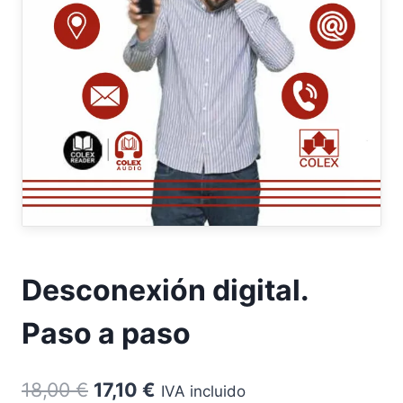
Desconexión digital.
Paso a paso
El
El
18,00
€
17,10
€
IVA incluido