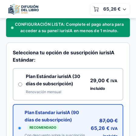
Saltar
Total
65,26
€
al
del
carro:
contenido
CONFIGURACIÓN LISTA: Complete el pago ahora para
Pago
acceder a su panel iurisIA en menos de 1 minuto.
iurisIA
Selecciona tu opción de suscripción iurisIA
Estándar:
Plan Estándar iurisIA (30
29,00
€
IVA
días de subscripción)
incluido
Renovación mensual
Plan Estandar iurisIA (90
días de subscripción)
87,00
€
El
El
65,26
€
RECOMENDADO
IVA
precio
precio
Con descuento sobre la suscripción