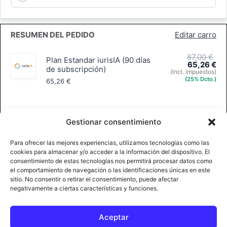
RESUMEN DEL PEDIDO
Editar carro
Producto
87,00
€
Plan Estandar iurisIA (90 días
65,26
€
de subscripción)
(incl. impuestos)
Precio:
(25% Dcto.)
65,26
€
Gestionar consentimiento
65,26
€
Subtotal
(incl. impuestos)
Para ofrecer las mejores experiencias, utilizamos tecnologías como las
cookies para almacenar y/o acceder a la información del dispositivo. El
Añadir código de cupón
consentimiento de estas tecnologías nos permitirá procesar datos como
65,26
€
TOTAL
el comportamiento de navegación o las identificaciones únicas en este
(incluye
11,33
€
IVA 21%)
sitio. No consentir o retirar el consentimiento, puede afectar
negativamente a ciertas características y funciones.
Aceptar