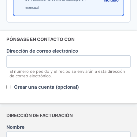
incluido
original
actual
mensual
era:
es:
87,00 €.
65,26 €.
Contacto
PÓNGASE EN CONTACTO CON
Dirección de correo electrónico
El número de pedido y el recibo se enviarán a esta dirección
de correo electrónico.
Crear una cuenta
(opcional)
Facturación
DIRECCIÓN DE FACTURACIÓN
Nombre